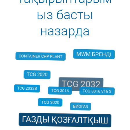
ыз басты
назарда
MWM БРЕНДІ
CONTAINER CHP PLANT
TCG 2032
TCG 2020
TCG 3016
TCG 2032B
TCG 3016 V16 S
TCG 3020
БИОГАЗ
ГАЗДЫ ҚОЗҒАЛТҚЫШ