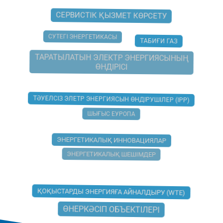
СЕРВИСТІК ҚЫЗМЕТ КӨРСЕТУ
СУТЕГІ ЭНЕРГЕТИКАСЫ
ТАБИҒИ ГАЗ
ТАРАТЫЛАТЫН ЭЛЕКТР ЭНЕРГИЯСЫНЫҢ
ӨНДІРІСІ
ТӘУЕЛСІЗ ЭЛЕТР ЭНЕРГИЯСЫН ӨНДІРУШІЛЕР (IPP)
ШЫҒЫС ЕУРОПА
ЭНЕРГЕТИКАЛЫҚ ИННОВАЦИЯЛАР
ЭНЕРГЕТИКАЛЫҚ ШЕШІМДЕР
ҚОҚЫСТАРДЫ ЭНЕРГИЯҒА АЙНАЛДЫРУ (WTE)
ӨНЕРКӘСІП ОБЪЕКТІЛЕРІ