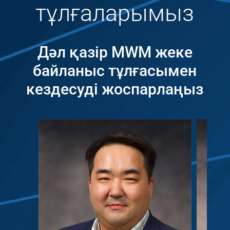
тұлғаларымыз
Дәл қазір MWM жеке
байланыс тұлғасымен
кездесуді жоспарлаңыз