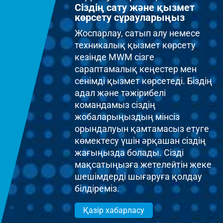
Сіздің сату және қызмет
көрсету сұрауларыңыз
Жоспарлау, сатып алу немесе
техникалық қызмет көрсету
кезінде MWM сізге
сараптамалық кеңестер мен
сенімді қызмет көрсетеді. Біздің
адал және тәжірибелі
командамыз сіздің
жобаларыңыздың мінсіз
орындалуын қамтамасыз етуге
көмектесу үшін әрқашан сіздің
жағыңызда болады. Сізді
мақсатыңызға жетелейтін жеке
шешімдерді шығаруға қолдау
білдіреміз.
Қазір хабарласу