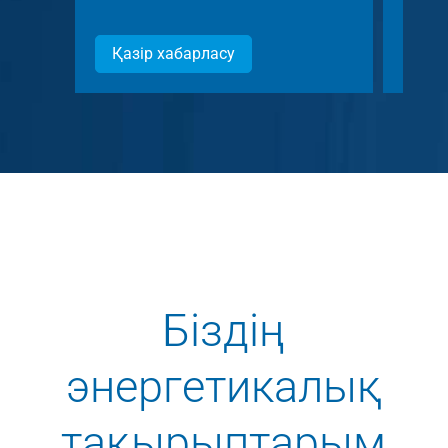
Қазір хабарласу
Қаз
Біздің
энергетикалық
тақырыптарым