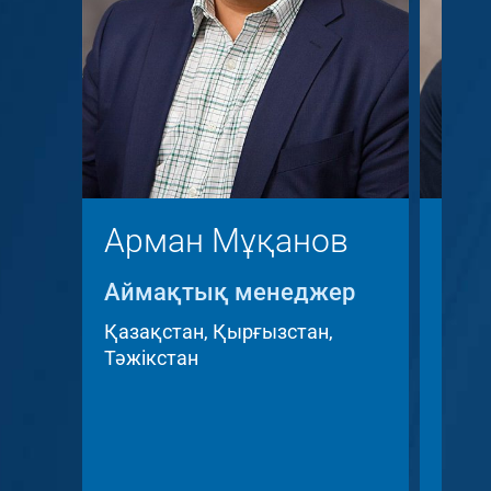
Арман Мұқанов
Кр
Аймақтық менеджер
Айм
Key 
Қазақстан, Қырғызстан,
Тәжікстан
Чех 
Респ