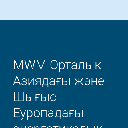
MWM Орталық
Азиядағы және
Шығыс
Еуропадағы