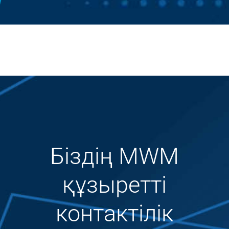
Біздің MWM
құзыретті
контактілік