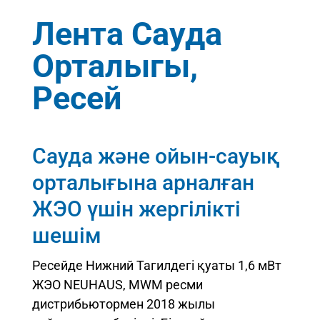
Лента Сауда
Орталыгы,
Ресей
Cауда және ойын-сауық
орталығына арналған
ЖЭО үшін жергілікті
шешім
Ресейде Нижний Тагилдегі қуаты 1,6 мВт
ЖЭО NEUHAUS, MWM ресми
дистрибьютормен 2018 жылы