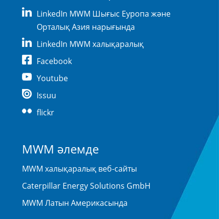
LinkedIn MWM Шығыс Еуропа және
Орталық Азия нарығында
LinkedIn MWM халықаралық
Facebook
Youtube
Issuu
flickr
MWM әлемде
MWM халықаралық веб-сайты
Caterpillar Energy Solutions GmbH
MWM Латын Америкасында