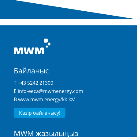
Байланыс
T +43 5242 21300
E
info-eeca@mwmenergy.com
В
www.mwm.energy/kk-kz/
Қазір байланысу!
MWM жазылыңыз