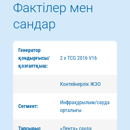
Фактілер мен
сандар
Генератор
қондырғысы/
2 x TCG 2016 V16
қозғалтқыш:
Контейнерлік ЖЭО
Инфрақұрылым/сауда
Сегмент:
орталығы
Тапсырыс
«Лента» сауда