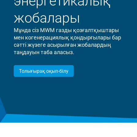
энергетикалық
жобалары
Мұнда сіз MWM газды қозғалтқыштары
мен когенерациялық қондырғылары бар
сәтті жүзеге асырылған жобалардың
таңдауын таба аласыз.
Толығырақ оқып-білу