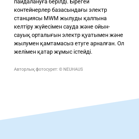
пайдалануға берілді. Бірегей
контейнерлер базасындағы электр
станциясы MWM жылуды қалпына
келтіру жүйесімен сауда және ойын-
сауық орталығын электр қуатымен және
жылумен қамтамасыз етуге арналған. Ол
желімен қатар жұмыс істейді.
Авторлық фотосурет: © NEUHAUS