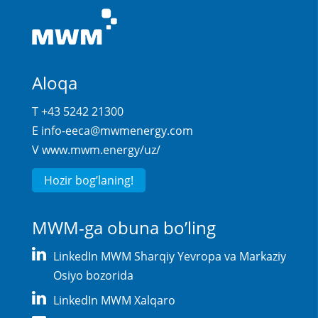
Aloqa
T +43 5242 21300
E
info-eeca@mwmenergy.com
V
www.mwm.energy/uz/
Hozir bog’laning!
MWM-ga obuna bo’ling
LinkedIn MWM Sharqiy Yevropa va Markaziy
Osiyo bozorida
LinkedIn MWM Xalqaro