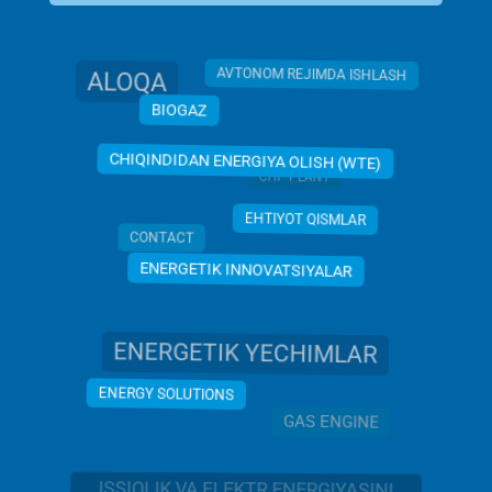
ALOQA
AVTONOM REJIMDA ISHLASH
BIOGAZ
CHIQINDIDAN ENERGIYA OLISH (WTE)
CHP PLANT
EHTIYOT QISMLAR
CONTACT
ENERGETIK INNOVATSIYALAR
ENERGETIK YECHIMLAR
ENERGY SOLUTIONS
GAS ENGINE
ISSIQLIK VA ELEKTR ENERGIYASINI