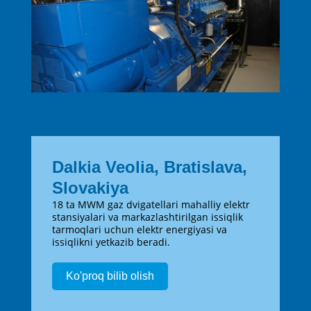
Dalkia Veolia, Bratislava,
Slovakiya
18 ta MWM gaz dvigatellari mahalliy elektr
stansiyalari va markazlashtirilgan issiqlik
tarmoqlari uchun elektr energiyasi va
issiqlikni yetkazib beradi.
Ko'proq bilib olish