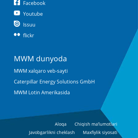
Facebook
Youtube
Issuu
flickr
MWM dunyoda
MWM xalqaro veb-sayti
Caterpillar Energy Solutions GmbH
MWM Lotin Amerikasida
Aloqa
Chiqish ma’lumotlari
Javobgarlikni cheklash
Maxfiylik siyosati