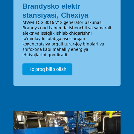
Brandysko elektr
stansiyasi, Chexiya
MWM TCG 3016 V12 generator uskunasi
Brandys nad Labemda ishonchli va samarali
elektr va issiqlik ishlab chiqarishni
ta’minlaydi, talabga asoslangan
kogeneratsiya orqali turar-joy binolari va
shifoxona kabi mahalliy energiya
ehtiyojlarini qondiradi.
Ko'proq bilib olish