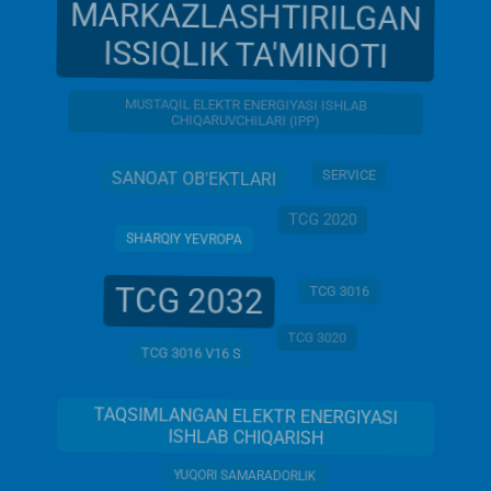
MARKAZLASHTIRILGAN
ISSIQLIK TA'MINOTI
MUSTAQIL ELEKTR ENERGIYASI ISHLAB
CHIQARUVCHILARI (IPP)
SERVICE
SANOAT OB'EKTLARI
TCG 2020
SHARQIY YEVROPA
TCG 2032
TCG 3016
TCG 3020
TCG 3016 V16 S
TAQSIMLANGAN ELEKTR ENERGIYASI
ISHLAB CHIQARISH
YUQORI SAMARADORLIK