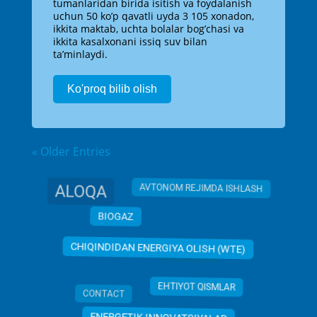
tumanlaridan birida isitish va foydalanish
uchun 50 ko’p qavatli uyda 3 105 xonadon,
ikkita maktab, uchta bolalar bog’chasi va
ikkita kasalxonani issiq suv bilan
ta’minlaydi.
Ko'proq bilib olish
« Older Entries
ALOQA
AVTONOM REJIMDA ISHLASH
BIOGAZ
CHP PLANT
CHIQINDIDAN ENERGIYA OLISH (WTE)
CONTACT
EHTIYOT QISMLAR