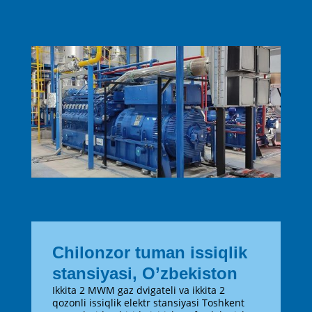
Chilonzor tuman issiqlik
stansiyasi, O’zbekiston
Ikkita 2 MWM gaz dvigateli va ikkita 2
qozonli issiqlik elektr stansiyasi Toshkent