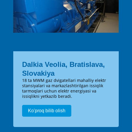
Dalkia Veolia, Bratislava,
Slovakiya
18 ta MWM gaz dvigatellari mahalliy elektr
stansiyalari va markazlashtirilgan issiqlik
tarmoqlari uchun elektr energiyasi va
issiqlikni yetkazib beradi.
Ko'proq bilib olish