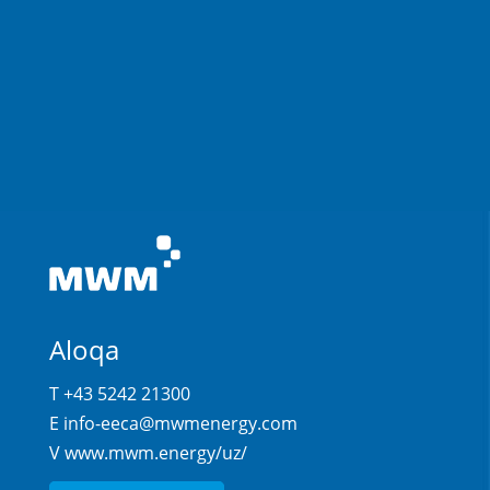
Aloqa
T +43 5242 21300
E
info-eeca@mwmenergy.com
V
www.mwm.energy/uz/