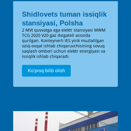
Shidlovets tuman issiqlik
stansiyasi, Polsha
2 MVt quvvatga ega elektr stansiyasi MWM
TCG 2020 V20 gaz dvigateli asosida
qurilgan. Konteynerli IES yirik muzlatilgan
oziq-ovqat ishlab chiqaruvchisining sovuq
saqlash ombori uchun elektr energiyasi va
issiqlik ishlab chiqaradi.
Ko'proq bilib olish