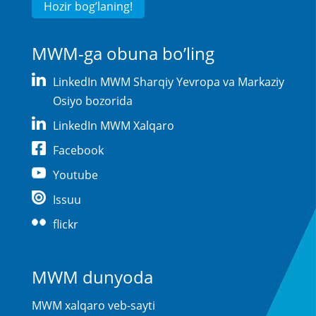
Hozir bog’laning!
MWM-ga obuna bo’ling
LinkedIn MWM Sharqiy Yevropa va Markaziy
Osiyo bozorida
LinkedIn MWM Xalqaro
Facebook
Youtube
Issuu
flickr
MWM dunyoda
MWM xalqaro veb-sayti