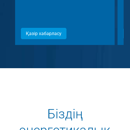
Қазір хабарласу
Біздің