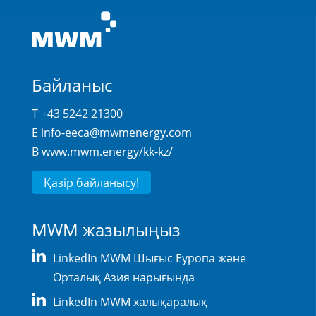
Байланыс
T +43 5242 21300
E
info-eeca@mwmenergy.com
В
www.mwm.energy/kk-kz/
Қазір байланысу!
MWM жазылыңыз
LinkedIn MWM Шығыс Еуропа және
Орталық Азия нарығында
LinkedIn MWM халықаралық