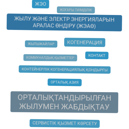
ЖЭО
ЖОҒАРЫ ТИІМДІЛІК
ЖЫЛУ ЖӘНЕ ЭЛЕКТР ЭНЕРГИЯЛАРЫН
АРАЛАС ӨНДІРУ (ЖЭАӨ)
КОГЕНЕРАЦИЯ
ЖЫЛЫЖАЙЛАР
КОНТАКТ
КОММУНАЛДЫҚ ҚЫЗМЕТТЕР
КОНТЕЙНЕРЛІК КОГЕНЕРАЦИЯЛЫҚ ҚОНДЫРҒЫ
ОРТАЛЫҚ АЗИЯ
ОРТАЛЫҚТАНДЫРЫЛҒАН
ЖЫЛУМЕН ЖАБДЫҚТАУ
СЕРВИСТІК ҚЫЗМЕТ КӨРСЕТУ