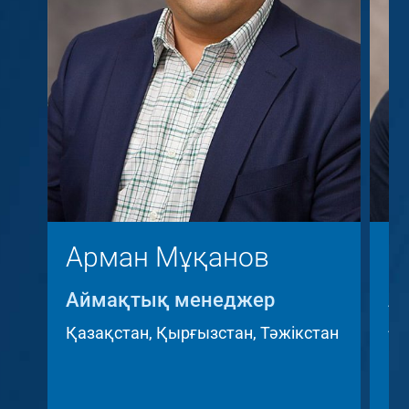
Арман Мұқанов
К
Аймақтық менеджер
А
A
Қазақстан, Қырғызстан, Тәжікстан
Че
Ре