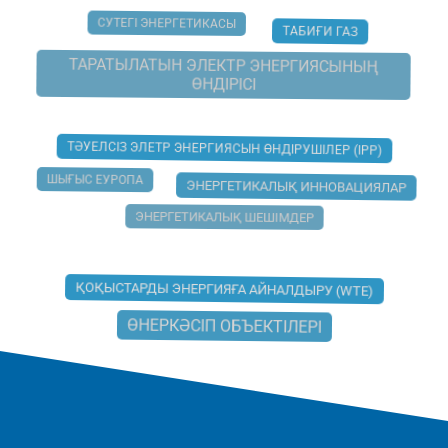
СУТЕГІ ЭНЕРГЕТИКАСЫ
ТАБИҒИ ГАЗ
ТАРАТЫЛАТЫН ЭЛЕКТР ЭНЕРГИЯСЫНЫҢ
ӨНДІРІСІ
ТӘУЕЛСІЗ ЭЛЕТР ЭНЕРГИЯСЫН ӨНДІРУШІЛЕР (IPP)
ШЫҒЫС ЕУРОПА
ЭНЕРГЕТИКАЛЫҚ ИННОВАЦИЯЛАР
ЭНЕРГЕТИКАЛЫҚ ШЕШІМДЕР
ҚОҚЫСТАРДЫ ЭНЕРГИЯҒА АЙНАЛДЫРУ (WTE)
ӨНЕРКӘСІП ОБЪЕКТІЛЕРІ