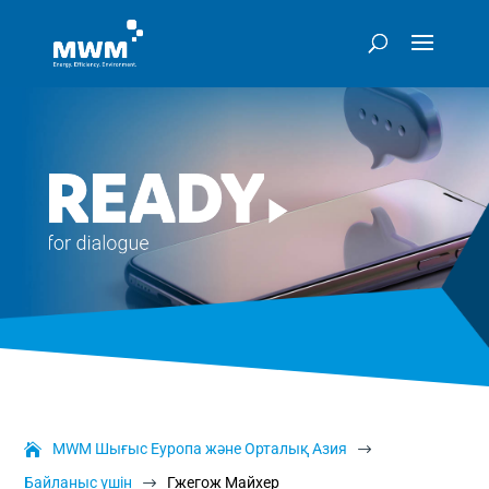
MWM Шығыс Еуропа және Орталық Азия
$
Байланыс үшін
Гжегож Майхер
$