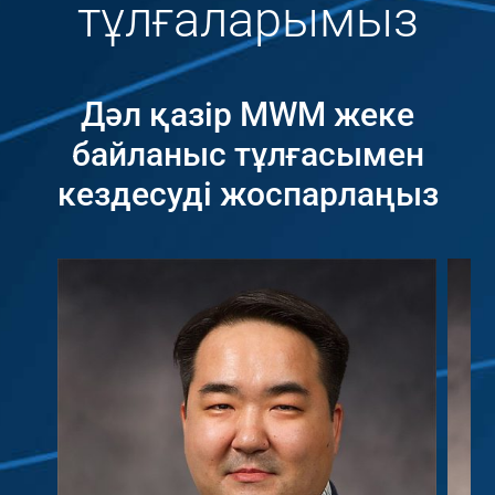
тұлғаларымыз
Дәл қазір MWM жеке
байланыс тұлғасымен
кездесуді жоспарлаңыз