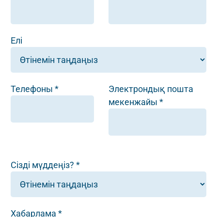
Елі
Телефоны *
Электрондық пошта
мекенжайы *
Сізді мүддеңіз? *
Хабарлама *