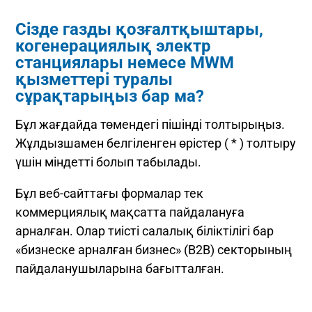
Сізде газды қозғалтқыштары,
когенерациялық электр
станциялары немесе MWM
қызметтері туралы
сұрақтарыңыз бар ма?
Бұл жағдайда төмендегі пішінді толтырыңыз.
Жұлдызшамен белгіленген өрістер ( * ) толтыру
үшін міндетті болып табылады.
Бұл веб-сайттағы формалар тек
коммерциялық мақсатта пайдалануға
арналған. Олар тиісті салалық біліктілігі бар
«бизнеске арналған бизнес» (B2B) секторының
пайдаланушыларына бағытталған.